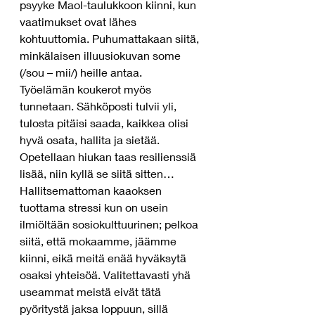
psyyke Maol-taulukkoon kiinni, kun 
vaatimukset ovat lähes 
kohtuuttomia. Puhumattakaan siitä, 
minkälaisen illuusiokuvan some 
(/sou – mii/) heille antaa.
Työelämän koukerot myös 
tunnetaan. Sähköposti tulvii yli, 
tulosta pitäisi saada, kaikkea olisi 
hyvä osata, hallita ja sietää. 
Opetellaan hiukan taas resilienssiä 
lisää, niin kyllä se siitä sitten… 
Hallitsemattoman kaaoksen 
tuottama stressi kun on usein 
ilmiöltään sosiokulttuurinen; pelkoa 
siitä, että mokaamme, jäämme 
kiinni, eikä meitä enää hyväksytä 
osaksi yhteisöä. Valitettavasti yhä 
useammat meistä eivät tätä 
pyöritystä jaksa loppuun, sillä 