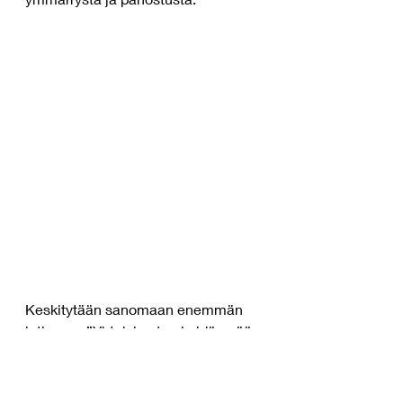
Keskitytään sanomaan enemmän 
jatkossa: ”Yhteiskunta ei pidä enää 
psyykkisen kapasiteettimme 
reunaehtosopimuksista kiinni”. Näin 
keskitytään muuttamaan 