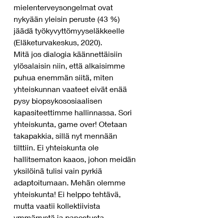
mielenterveysongelmat ovat 
nykyään yleisin peruste (43 %) 
jäädä työkyvyttömyyseläkkeelle 
(Eläketurvakeskus, 2020).
Mitä jos dialogia käännettäisiin 
ylösalaisin niin, että alkaisimme 
puhua enemmän siitä, miten 
yhteiskunnan vaateet eivät enää 
pysy biopsykososiaalisen 
kapasiteettimme hallinnassa. Sori 
yhteiskunta, game over! Otetaan 
takapakkia, sillä nyt mennään 
tilttiin. Ei yhteiskunta ole 
hallitsematon kaaos, johon meidän 
yksilöinä tulisi vain pyrkiä 
adaptoitumaan. Mehän olemme 
yhteiskunta! Ei helppo tehtävä, 
mutta vaatii kollektiivista 
ymmärrystä ja panostusta.