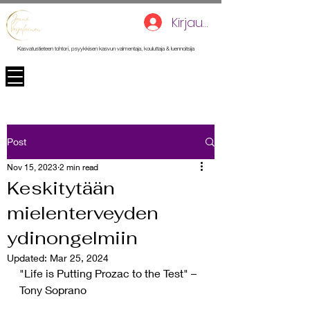
Kirjaudu
Kasvatustieteen tohtori, psyykkisen kasvun valmentaja, kouluttaja & luennoitsija
Post
Nov 15, 2023
2 min read
Keskitytään
mielenterveyden
ydinongelmiin
Updated:
Mar 25, 2024
"Life is Putting Prozac to the Test" – 
Tony Soprano