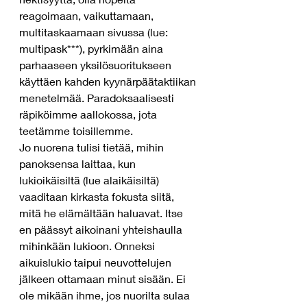
reagoimaan, vaikuttamaan, 
multitaskaamaan sivussa (lue: 
multipask***), pyrkimään aina 
parhaaseen yksilösuoritukseen 
käyttäen kahden kyynärpäätaktiikan 
menetelmää. Paradoksaalisesti 
räpiköimme aallokossa, jota 
teetämme toisillemme.
Jo nuorena tulisi tietää, mihin 
panoksensa laittaa, kun 
lukioikäisiltä (lue alaikäisiltä) 
vaaditaan kirkasta fokusta siitä, 
mitä he elämältään haluavat. Itse 
en päässyt aikoinani yhteishaulla 
mihinkään lukioon. Onneksi 
aikuislukio taipui neuvottelujen 
jälkeen ottamaan minut sisään. Ei 
ole mikään ihme, jos nuorilta sulaa 