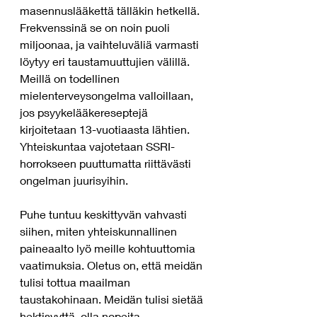
masennuslääkettä tälläkin hetkellä. 
Frekvenssinä se on noin puoli 
miljoonaa, ja vaihteluväliä varmasti 
löytyy eri taustamuuttujien välillä. 
Meillä on todellinen 
mielenterveysongelma valloillaan, 
jos psyykelääkereseptejä 
kirjoitetaan 13-vuotiaasta lähtien. 
Yhteiskuntaa vajotetaan SSRI-
horrokseen puuttumatta riittävästi 
ongelman juurisyihin.
Puhe tuntuu keskittyvän vahvasti 
siihen, miten yhteiskunnallinen 
paineaalto lyö meille kohtuuttomia 
vaatimuksia. Oletus on, että meidän 
tulisi tottua maailman 
taustakohinaan. Meidän tulisi sietää 
hektisyyttä, olla nopeita 