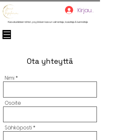
Kirjaudu
Kasvatustieteen tohtori, psyykkisen kasvun valmentaja, kouluttaja & luennoitsija
Ota yhteyttä
Nimi
Osoite
Sähköposti