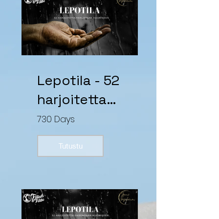
Lepotila - 52
harjoitetta
parempaan
730 Days
huomiseen
Tutustu