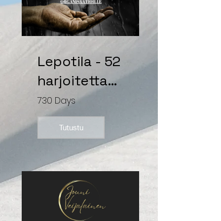
Lepotila - 52
harjoitetta
parempaan
730 Days
huomiseen
Tutustu
(organisaati
ot)