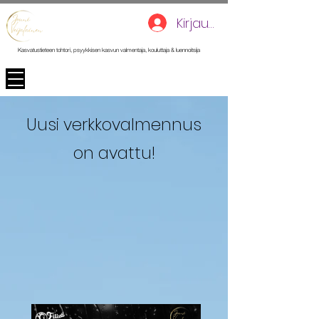
Kirjaudu
Kasvatustieteen tohtori, psyykkisen kasvun valmentaja, kouluttaja & luennoitsija
Uusi verkkovalmennus
on avattu!