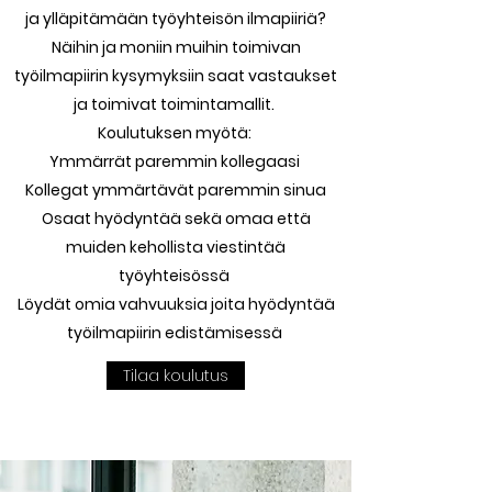
ja ylläpitämään työyhteisön ilmapiiriä?
Näihin ja moniin muihin toimivan
työilmapiirin kysymyksiin saat vastaukset
ja toimivat toimintamallit.
Koulutuksen myötä:
Ymmärrät paremmin kollegaasi
Kollegat ymmärtävät paremmin sinua
Osaat hyödyntää sekä omaa että
muiden kehollista viestintää
työyhteisössä
Löydät omia vahvuuksia joita hyödyntää
työilmapiirin edistämisessä
Tilaa koulutus