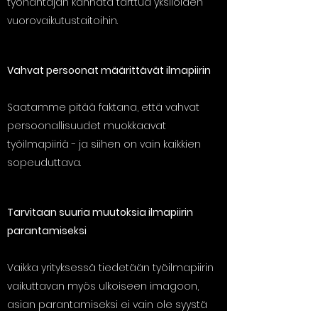
työnantajan kannata tarttua yksilöiden
vuorovaikutustaitoihin.
Vahvat persoonat määrittävät ilmapiirin
Saatamme pitää faktana, että vahvat
persoonallisuudet muokkaavat
työilmapiiriä - ja siihen on vain kaikkien
sopeuduttava.
Tarvitaan suuria muutoksia ilmapiirin
parantamiseksi
Vaikka yrityksessä tiedetään työilmapiirin
vaikuttavan myös ulkoiseen imagoon,
asian parantamiseksi ei vain ole syystä