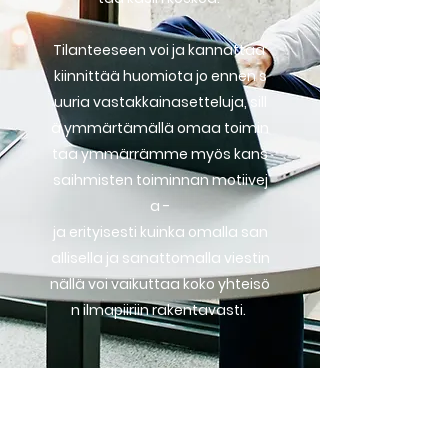
Tilanteeseen voi ja kannattaa
kiinnittää huomiota jo ennen s
uuria vastakkainasetteluja, sill
ä ymmärtämällä omaa toimin
taa ymmärrämme myös kans
saihmisten toiminnan motiivej
a -
ja erityisesti kuinka omalla san
allisella ja sanattomalla viestin
nällä voi vaikuttaa koko yhteisö
n ilmapiiriin rakentavasti.