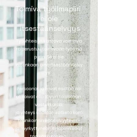
Toimiva työilmapiiri
ei ole
itsestäänselvyys
Työyhteisön kantava voimava
ra perustuu toimivaan työilma
piiriin. Se ei ole
kutenkaan aina itsestäänselvy
ys.
Persoonat ja tavat esittää asi
at voivat olla täysin toisistaan
vastakkaisia,
ja yhteys saattaa katketa kom
munikoinnin epäselvyyteen -
ja myrkyttyneen ilmapiirin saat
taa käsin koskea.