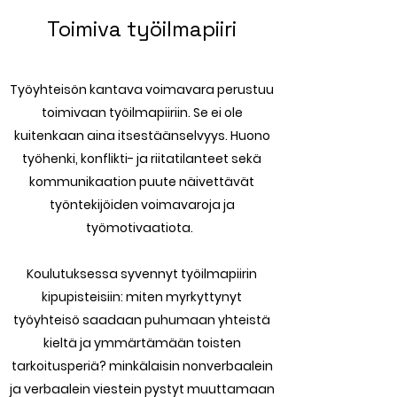
Toimiva työilmapiiri
Työyhteisön kantava voimavara perustuu
toimivaan työilmapiiriin. Se ei ole
kuitenkaan aina itsestäänselvyys. Huono
työhenki, konflikti- ja riitatilanteet sekä
kommunikaation puute näivettävät
työntekijöiden voimavaroja ja
työmotivaatiota.
Koulutuksessa syvennyt työilmapiirin
kipupisteisiin: miten myrkyttynyt
työyhteisö saadaan puhumaan yhteistä
kieltä ja ymmärtämään toisten
tarkoitusperiä? minkälaisin nonverbaalein
ja verbaalein viestein pystyt muuttamaan