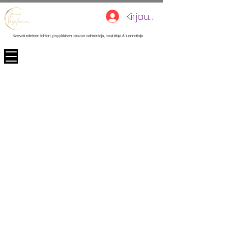
Kirjaudu
Kasvatustieteen tohtori, psyykkisen kasvun valmentaja, kouluttaja & luennoitsija