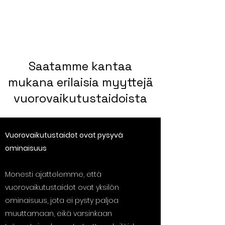
ästä ja tuottavuudesta!
Saatamme kantaa
mukana erilaisia myyttejä
vuorovaikutustaidoista
Vuorovaikutustaidot ovat pysyvä
ominaisuus
Monesti ajattelemme, että
vuorovaikutustaidot ovat yksilön
ominaisuus, jota ei pysty paljoa
muuttamaan, eikä varsinkaan