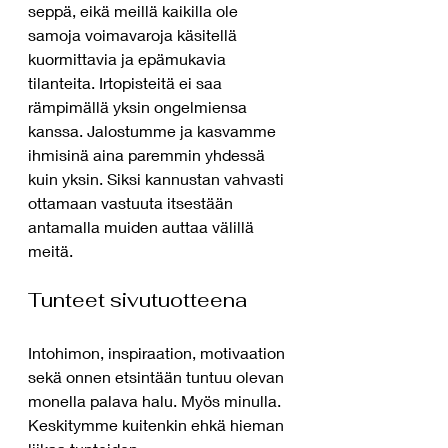
seppä, eikä meillä kaikilla ole 
samoja voimavaroja käsitellä 
kuormittavia ja epämukavia 
tilanteita. Irtopisteitä ei saa 
rämpimällä yksin ongelmiensa 
kanssa. Jalostumme ja kasvamme 
ihmisinä aina paremmin yhdessä 
kuin yksin. Siksi kannustan vahvasti 
ottamaan vastuuta itsestään 
antamalla muiden auttaa välillä 
meitä. 
Tunteet sivutuotteena
Intohimon, inspiraation, motivaation 
sekä onnen etsintään tuntuu olevan 
monella palava halu. Myös minulla. 
Keskitymme kuitenkin ehkä hieman 