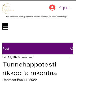
Kirjaudu
Kasvatustieteen tohtori, psyykkisen kasvun valmentaja, kouluttaja & luennoitsija
Post
Feb 11, 2022
3 min read
Tunnehappotesti
rikkoo ja rakentaa
Updated:
Feb 14, 2022