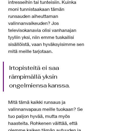
intresseihin tai tunteisiin. Kuinka 
moni tunnistaakaan tämän 
runsauden aiheuttaman 
valinnanvaikeuden? Jos 
televisokanavia olisi vanhanajan 
tyyliin yksi, niin emme tuskailisi 
sisällöistä, vaan hyväksyisimme sen 
mitä meille tarjotaan. 
Irtopisteitä ei saa 
rämpimällä yksin 
ongelmiensa kanssa. 
Mitä tämä kaikki runsaus ja 
valinnanvapaus meille tuokaan? Se 
tuo paljon hyvää, mutta myös 
haasteita. Rohkenen väittää, että 
olemme kaiken tämän autuuden ja 