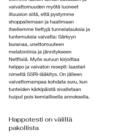
vaivattomuuden myötä luoneet 
illuusion siitä, että pystymme 
shoppailemaan ja haalimaan 
itsellemme tiettyjä tunnelatauksia ja 
tuntemuksia vaivatta: Särkyyn 
buranaa, unettomuuteen 
melatoniinia ja jännitykseen 
Netflixiä. Myös suruun kirjoittaa 
helppo ja vaivaton resepti: laastari 
nimeltä SSRI-lääkitys. On jälleen 
vaivattomampaa kohdata suru, kun 
tunteiden kärkipäistä sivalletaan 
huiput pois kemiallisella annoksella. 
Happotesti on välillä 
pakollista