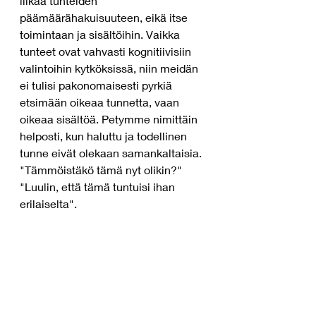
liikaa tunteiden 
päämäärähakuisuuteen, eikä itse 
toimintaan ja sisältöihin. Vaikka 
tunteet ovat vahvasti kognitiivisiin 
valintoihin kytköksissä, niin meidän 
ei tulisi pakonomaisesti pyrkiä 
etsimään oikeaa tunnetta, vaan 
oikeaa sisältöä. Petymme nimittäin 
helposti, kun haluttu ja todellinen 
tunne eivät olekaan samankaltaisia. 
"Tämmöistäkö tämä nyt olikin?" 
"Luulin, että tämä tuntuisi ihan 
erilaiselta". 