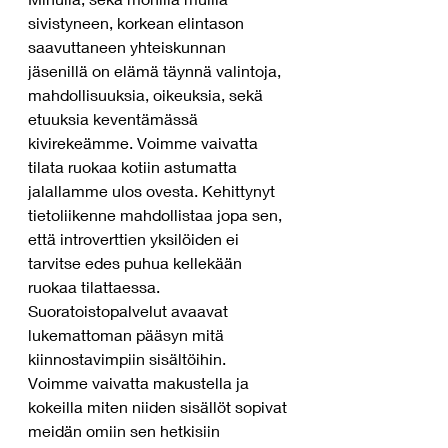
sivistyneen, korkean elintason 
saavuttaneen yhteiskunnan 
jäsenillä on elämä täynnä valintoja, 
mahdollisuuksia, oikeuksia, sekä 
etuuksia keventämässä 
kivirekeämme. Voimme vaivatta 
tilata ruokaa kotiin astumatta 
jalallamme ulos ovesta. Kehittynyt 
tietoliikenne mahdollistaa jopa sen, 
että introverttien yksilöiden ei 
tarvitse edes puhua kellekään 
ruokaa tilattaessa. 
Suoratoistopalvelut avaavat 
lukemattoman pääsyn mitä 
kiinnostavimpiin sisältöihin. 
Voimme vaivatta makustella ja 
kokeilla miten niiden sisällöt sopivat 
meidän omiin sen hetkisiin 