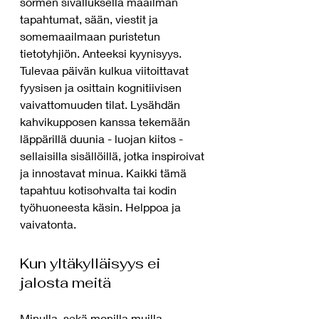
sormen sivalluksella maailman 
tapahtumat, sään, viestit ja 
somemaailmaan puristetun 
tietotyhjiön. Anteeksi kyynisyys. 
Tulevaa päivän kulkua viitoittavat 
fyysisen ja osittain kognitiivisen 
vaivattomuuden tilat. Lysähdän 
kahvikupposen kanssa tekemään 
läppärillä duunia - luojan kiitos - 
sellaisilla sisällöillä, jotka inspiroivat 
ja innostavat minua. Kaikki tämä 
tapahtuu kotisohvalta tai kodin 
työhuoneesta käsin. Helppoa ja 
vaivatonta. 
Kun yltäkylläisyys ei 
jalosta meitä
Minulla, sekä monilla muilla 